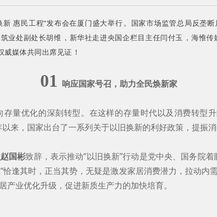
社“以旧换新 惠民工程”发布会在厦门盛大举行。国家市场监管总局反
建筑业处副处长胡维，新华社走进央国企栏目主任闫付玉，海惟传媒
和权威媒体共同出席见证！
01
响应国家号召，助力全民焕新家
量优化的深刻转型。在这样的存量时代以及消费转型
今年以来，国家出台了一系列关于以旧换新的利好政策，提振消费
员赵国彬
致辞，表示推动“以旧换新”行动是党中央、国务院着
程“恰逢其时，正当其势，无疑是激发家居消费潜力，拉动内
产业优化升级，促进新质生产力的加快培育。