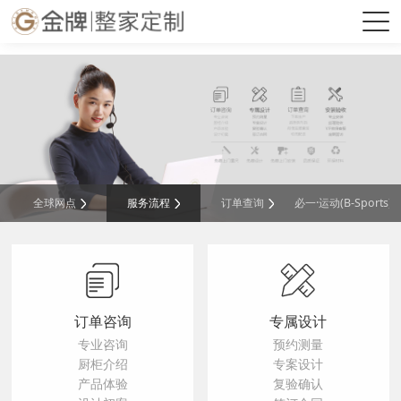
必一·运动(B-Sports)官方网站
全球网点
服务流程
订单查询
必一·运动(B-Sports
订单咨询
专属设计
专业咨询
预约测量
厨柜介绍
专案设计
产品体验
复验确认