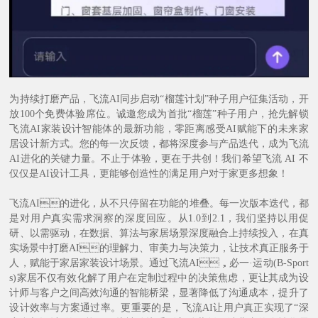
为持续打磨产品，飞流AI同步启动“榴莲计划”种子用户征集活动，开
放100个免费体验席位。诚邀您成为首批“榴莲”种子用户，抢先解锁
飞流AI家装设计智能体的最新功能，零距离感受AI赋能下的未来家
居设计新方式。您的每一次反馈，都将深度参与产品迭代，成为飞流
AI进化的关键力量。不止于体验，更在于共创！我们希望飞流 AI 不
仅仅是AI设计工具，更能够创造性的满足用户对于家更多想象！
飞流AI的进化，从不只停留在功能的堆叠。每一次版本迭代，都
是对用户真实需求洞察的深度回应。从1.0到2.1，我们坚持以用促
研、以需驱动，在数据、算法与家居场景深度融合上持续投入，在真
实场景中打磨AI的理解力、审美力与决策力，让技术真正服务于
人，赋能于家居家装设计场景。通过飞流AI，必一·运动(B-Sport
s)家居不仅有效化解了用户在定制过程中的决策焦虑，更让其成为设
计师与客户之间高效沟通的智能桥梁，显著降低了沟通成本，提升了
设计效率与方案通过率。更重要的是，飞流AI让用户真正实现了“深