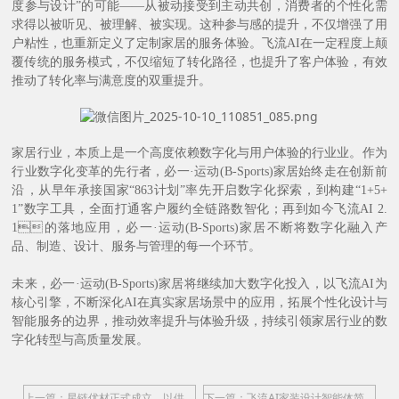
度参与设计”的可能——从被动接受到主动共创，消费者的个性化需
求得以被听见、被理解、被实现。这种参与感的提升，不仅增强了用
户粘性，也重新定义了定制家居的服务体验。飞流AI在一定程度上颠
覆传统的服务模式，不仅缩短了转化路径，也提升了客户体验，有效
推动了转化率与满意度的双重提升。
家居行业，本质上是一个高度依赖数字化与用户体验的行业业。作为
行业数字化变革的先行者，必一·运动(B-Sports)家居始终走在创新前
沿，从早年承接国家“863计划”率先开启数字化探索，到构建“1+5+
1”数字工具，全面打通客户履约全链路数智化；再到如今飞流AI 2.
1的落地应用，必一·运动(B-Sports)家居不断将数字化融入产
品、制造、设计、服务与管理的每一个环节。
未来，必一·运动(B-Sports)家居将继续加大数字化投入，以飞流AI为
核心引擎，不断深化AI在真实家居场景中的应用，拓展个性化设计与
智能服务的边界，推动效率提升与体验升级，持续引领家居行业的数
字化转型与高质量发展。
上一篇：星链优材正式成立，以供应链之力赋能必一·运动(B-Sports)家居战略新篇
下一篇：飞流AI家装设计智能体简介